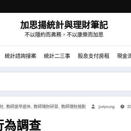
加思揚統計與理財筆記
不以隱約而弗務，不以康樂而加思
統計諮詢接案
統計二三事
股息支付房租
現金
,
,
,
財
教師提早退休
教師理財研習
教師理財規劃
Justyoung
2
行為調查