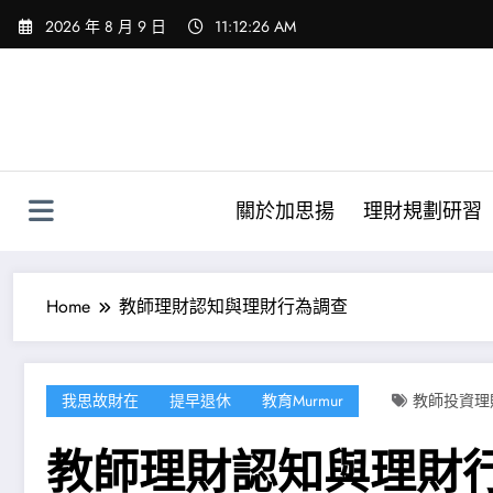
Skip
2026 年 8 月 9 日
11:12:28 AM
to
content
關於加思揚
理財規劃研習
Home
教師理財認知與理財行為調查
我思故財在
提早退休
教育murmur
教師投資理
教師理財認知與理財