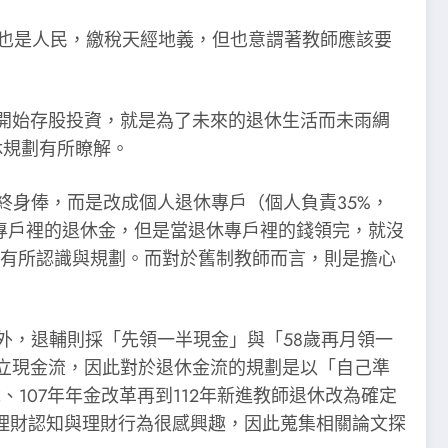
教師也是人民，繳稅天經地義，但也意謂著教師應該要
年開始存股投資，就是為了未來的退休生活而未雨綢
休規劃有所瞭解。
終身俸，而是改成個人退休專戶（個人負責35%，
專戶裡的退休金，但是當退休專戶裡的錢領完，就沒
要有所認識與規劃。而對於舊制教師而言，則是擔心
外，退輔則採「先領一半現金」與「58歲再月領一
立現金流，因此對於退休金流的規劃是以「自己準
107年年金改革再到112年新進教師退休改為確定
理財認知與理財行為很感興趣，因此蒐集相關論文探