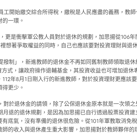
園教職員工開始繳交綜合所得稅，繳稅是人民應盡的義務，
財的一環。
實施，更是衝擊軍公教人員對於退休的規劃，加思揚從106
心裡想著爭取權益的同時，自己也應該要對投資理財與退
確定提撥制」，新進教師的退休金不再如同舊制教師領取退休
投資方式，讓政府操作退輔基金，其投資收益也可增加退休
112年8月1日剛入行的新進教師，對於投資理財更應該
領得更少。
歲，對於退休金的請領，除了公保退休金原本就是一次領之
展期月退的退休規劃，是因為加思揚已自行透過股票投資建
底氣，沒有準備的退休很危險。從101年軍教取消免稅、
教師的收入與退休產生重大影響，加思揚對於教師夥伴的