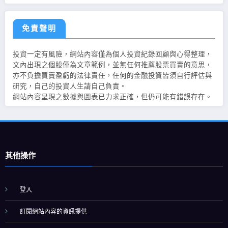
免責聲明
投資一定有風險，網站內容僅為個人投資紀錄回顧與心得整理，
文內出現之個股僅為文章範例，並無任何推薦股票買賣的意思，
亦不負擔買賣盈虧的法律責任，任何的金融投資皆須自行評估與
研究，自己的投資人生請自己負責。
網站內容呈現之數據與圖表已力求正確，但仍可能有錯誤存在。
其他操作
登入
訂閱網站內容的資訊提供