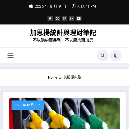
Skip
2026 年 8 月 9 日
7:17:41 PM
to
content
加思揚統計與理財筆記
不以隱約而弗務，不以康樂而加思
Home
美股優先股
2021 年 12 月 11 日