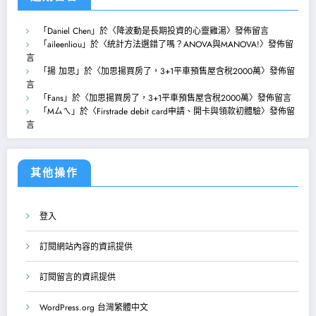
「
Daniel Chen
」於〈
降波動是長期投資的心靈雞湯
〉發佈留言
「
aileenliou
」於〈
統計方法選錯了嗎？ANOVA與MANOVA!
〉發佈留
言
「
揚 加思
」於〈
加思揚買房了，3+1平車預售屋含稅2000萬
〉發佈留
言
「
Fans
」於〈
加思揚買房了，3+1平車預售屋含稅2000萬
〉發佈留言
「
Mㄙㄟ
」於〈
Firstrade debit card申請、開卡與領款初體驗
〉發佈留
言
其他操作
登入
訂閱網站內容的資訊提供
訂閱留言的資訊提供
WordPress.org 台灣繁體中文