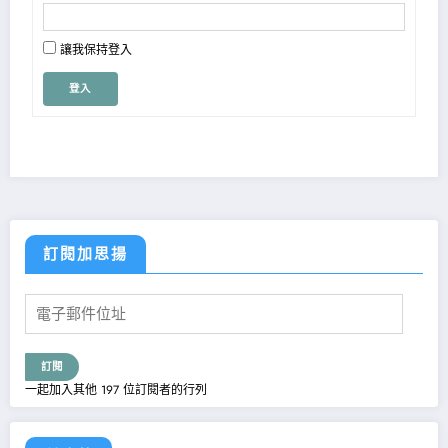
讓我保持登入
登入
訂閱加思揚
電
子
郵
件
訂閱
位
一起加入其他 197 位訂閱者的行列
址