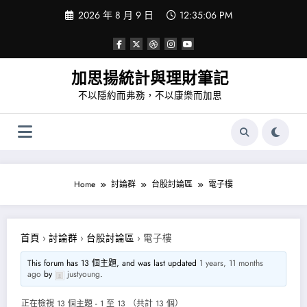
Skip
2026 年 8 月 9 日
12:35:08 PM
to
content
加思揚統計與理財筆記
不以隱約而弗務，不以康樂而加思
Home
討論群
台股討論區
電子樓
首頁
›
討論群
›
台股討論區
›
電子樓
This forum has 13 個主題, and was last updated
1 years, 11 months
ago
by
justyoung
.
正在檢視 13 個主題 - 1 至 13 （共計 13 個）