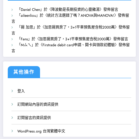
「
Daniel Chen
」於〈
降波動是長期投資的心靈雞湯
〉發佈留言
「
aileenliou
」於〈
統計方法選錯了嗎？ANOVA與MANOVA!
〉發佈留
言
「
揚 加思
」於〈
加思揚買房了，3+1平車預售屋含稅2000萬
〉發佈留
言
「
Fans
」於〈
加思揚買房了，3+1平車預售屋含稅2000萬
〉發佈留言
「
Mㄙㄟ
」於〈
Firstrade debit card申請、開卡與領款初體驗
〉發佈留
言
其他操作
登入
訂閱網站內容的資訊提供
訂閱留言的資訊提供
WordPress.org 台灣繁體中文