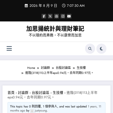
Skip
2026 年 8 月 9 日
7:07:31 AM
to
content
加思揚統計與理財筆記
不以隱約而弗務，不以康樂而加思
Home
討論群
台股討論區
生技樓
進階(3118)113上半年eps0.94元，去年同期0.97元。
首頁
›
討論群
›
台股討論區
›
生技樓
›
進階(3118)113上半年
eps0.94元，去年同期0.97元。
This topic has 0 則回覆, 1 個參與人, and was last updated
1 years, 11
months ago
by
justyoung
.