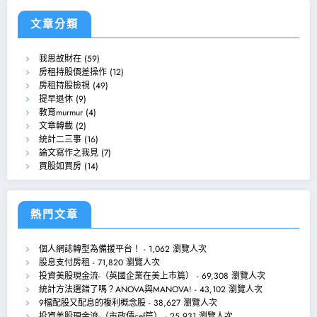
文章分類
我思故財在
(59)
房租持股價差操作
(12)
房租持股檢視
(49)
提早退休
(9)
教育murmur
(4)
文章轉載
(2)
統計二三事
(16)
論文寫作之我見
(7)
買股如買房
(14)
熱門文章
個人網誌轉型為備援平台！
- 1,062 瀏覽人次
股息支付房租
- 71,820 瀏覽人次
投資美股現金流-（英國企業在美上市篇）
- 69,308 瀏覽人次
統計方法選錯了嗎？ANOVA與MANOVA!
- 43,102 瀏覽人次
9檔配股又配息的複利概念股
- 38,627 瀏覽人次
投資美股現金流-（市政債cef篇）
- 25,931 瀏覽人次