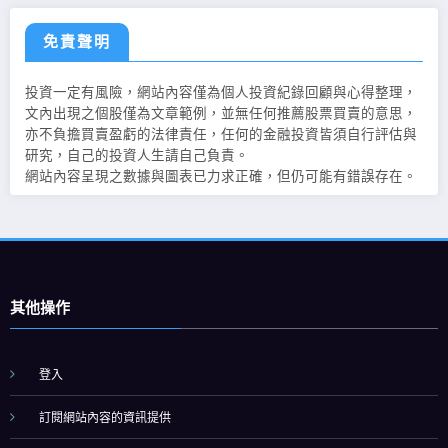
免責聲明
投資一定有風險，網站內容僅為個人投資紀錄回顧與心得整理，
文內出現之個股僅為文章範例，並無任何推薦股票買賣的意思，
亦不負擔買賣盈虧的法律責任，任何的金融投資皆須自行評估與
研究，自己的投資人生請自己負責。
網站內容呈現之數據與圖表已力求正確，但仍可能有錯誤存在。
其他操作
登入
訂閱網站內容的資訊提供