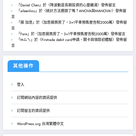
「
Daniel Chen
」於〈
降波動是長期投資的心靈雞湯
〉發佈留言
「
aileenliou
」於〈
統計方法選錯了嗎？ANOVA與MANOVA!
〉發佈留
言
「
揚 加思
」於〈
加思揚買房了，3+1平車預售屋含稅2000萬
〉發佈留
言
「
Fans
」於〈
加思揚買房了，3+1平車預售屋含稅2000萬
〉發佈留言
「
Mㄙㄟ
」於〈
Firstrade debit card申請、開卡與領款初體驗
〉發佈留
言
其他操作
登入
訂閱網站內容的資訊提供
訂閱留言的資訊提供
WordPress.org 台灣繁體中文