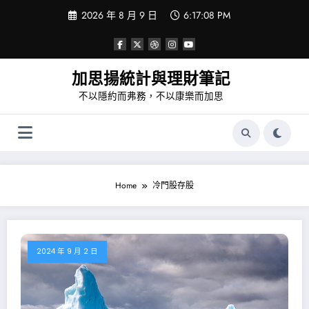
Skip
2026 年 8 月 9 日
6:17:08 PM
to
content
加思揚統計與理財筆記
不以隱約而弗務，不以康樂而加思
Home
冷門股存股
2024 年 9 月 2 日