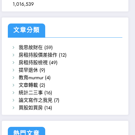
1,016,539
文章分類
我思故財在
(59)
房租持股價差操作
(12)
房租持股檢視
(49)
提早退休
(9)
教育murmur
(4)
文章轉載
(2)
統計二三事
(16)
論文寫作之我見
(7)
買股如買房
(14)
熱門文章