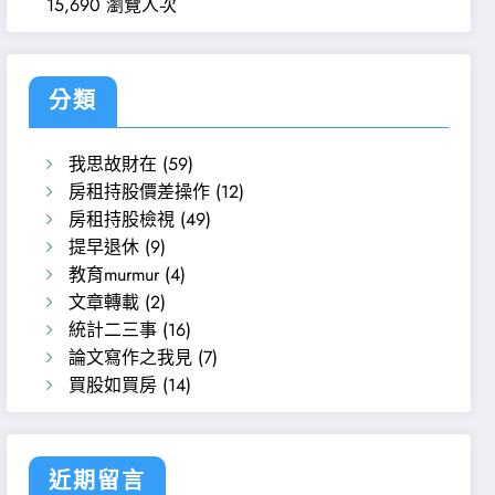
15,690 瀏覽人次
分類
我思故財在
(59)
房租持股價差操作
(12)
房租持股檢視
(49)
提早退休
(9)
教育murmur
(4)
文章轉載
(2)
統計二三事
(16)
論文寫作之我見
(7)
買股如買房
(14)
近期留言