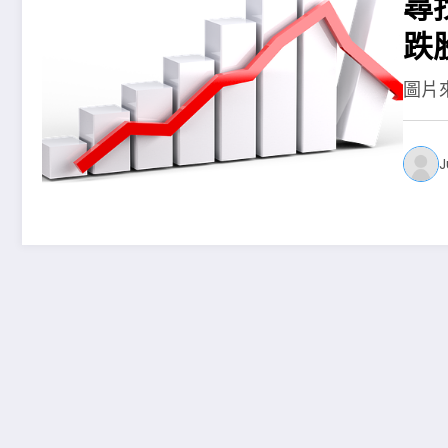
尋
跌
圖片來
J