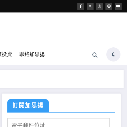
流投資
聯絡加思揚
訂閱加思揚
電